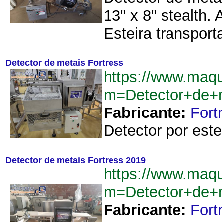
13" x 8" stealth
Esteira transpor
Detector de metais Fortress
https://www.maq
m=Detector+de+
Fabricante:
Fort
Detector por este
Detector de metais Fortress 2019
https://www.maq
m=Detector+de+
Fabricante:
Fort