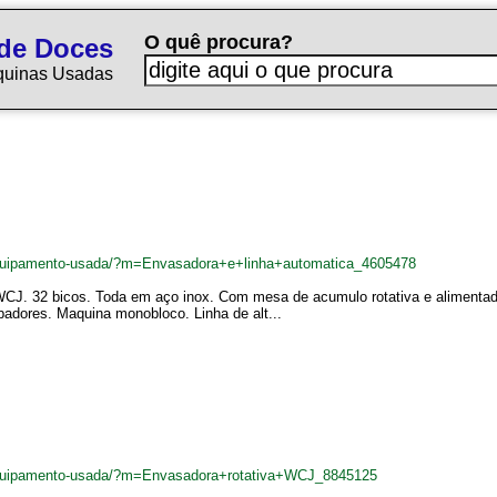
O quê procura?
de Doces
quinas Usadas
quipamento-usada/?m=Envasadora+e+linha+automatica_4605478
CJ. 32 bicos. Toda em aço inox. Com mesa de acumulo rotativa e alimentado
adores. Maquina monobloco. Linha de alt...
equipamento-usada/?m=Envasadora+rotativa+WCJ_8845125