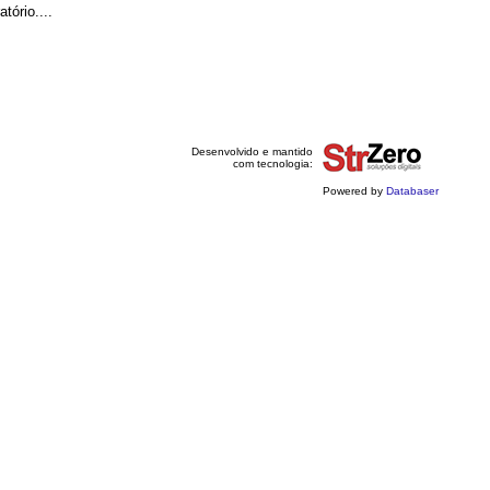
ório....
Desenvolvido e mantido
com tecnologia:
Powered by
Databaser