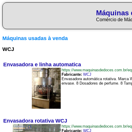
Máquinas 
Comércio de Má
Máquinas usadas à venda
WCJ
Envasadora e linha automatica
https://www.maquinasdedoces.com.br/e
Fabricante:
WCJ
Envasadora automática rotativa. Marca W
envase. 8 Dosadores de perfume. 8 Tamp
Envasadora rotativa WCJ
https://www.maquinasdedoces.com.br/
Fabricante:
WCJ