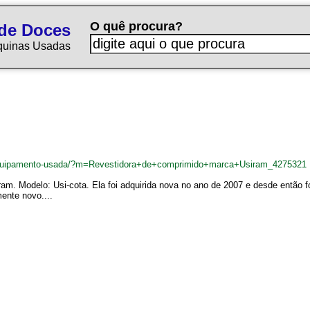
O quê procura?
de Doces
quinas Usadas
equipamento-usada/?m=Revestidora+de+comprimido+marca+Usiram_4275321
am. Modelo: Usi-cota. Ela foi adquirida nova no ano de 2007 e desde então
ente novo....