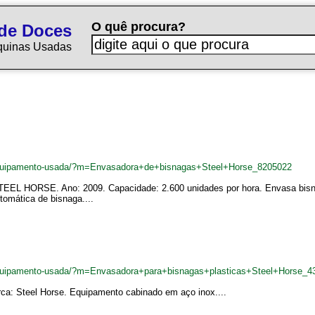
O quê procura?
de Doces
quinas Usadas
equipamento-usada/?m=Envasadora+de+bisnagas+Steel+Horse_8205022
EEL HORSE. Ano: 2009. Capacidade: 2.600 unidades por hora. Envasa bisnag
omática de bisnaga....
quipamento-usada/?m=Envasadora+para+bisnagas+plasticas+Steel+Horse_4
ca: Steel Horse. Equipamento cabinado em aço inox....