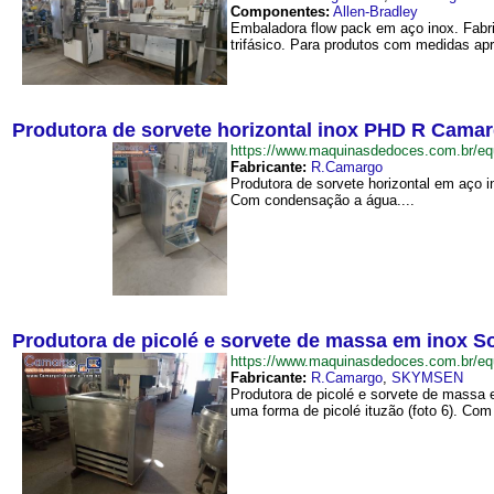
Componentes:
Allen-Bradley
Embaladora flow pack em aço inox. Fabr
trifásico. Para produtos com medidas apr
Produtora de sorvete horizontal inox PHD R Cama
https://www.maquinasdedoces.com.br/
Fabricante:
R.Camargo
Produtora de sorvete horizontal em aço 
Com condensação a água....
Produtora de picolé e sorvete de massa em inox S
https://www.maquinasdedoces.com.br/
Fabricante:
R.Camargo
,
SKYMSEN
Produtora de picolé e sorvete de massa e
uma forma de picolé ituzão (foto 6). Com