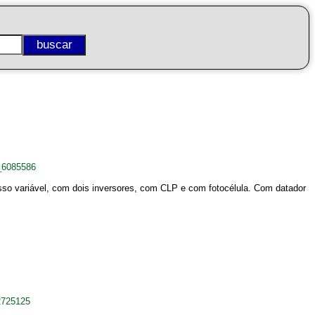
_6085586
o variável, com dois inversores, com CLP e com fotocélula. Com datador
2725125