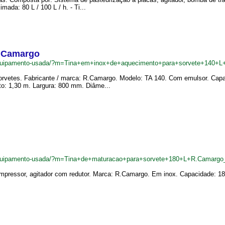
ada: 80 L / 100 L / h. - Ti...
R.Camargo
equipamento-usada/?m=Tina+em+inox+de+aquecimento+para+sorvete+140+
rvetes. Fabricante / marca: R.Camargo. Modelo: TA 140. Com emulsor. Capac
o: 1,30 m. Largura: 800 mm. Diâme...
equipamento-usada/?m=Tina+de+maturacao+para+sorvete+180+L+R.Camargo
pressor, agitador com redutor. Marca: R.Camargo. Em inox. Capacidade: 180