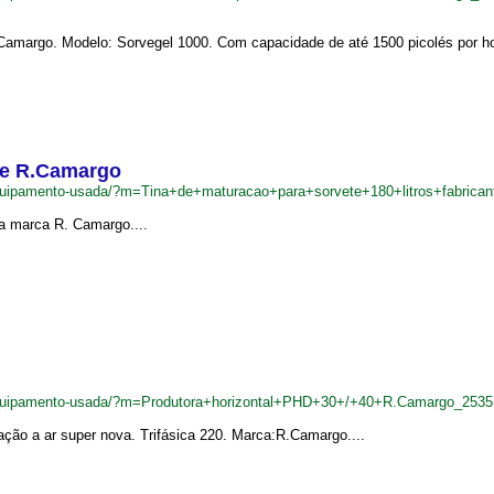
Camargo. Modelo: Sorvegel 1000. Com capacidade de até 1500 picolés por ho
nte R.Camargo
quipamento-usada/?m=Tina+de+maturacao+para+sorvete+180+litros+fabric
a marca R. Camargo....
equipamento-usada/?m=Produtora+horizontal+PHD+30+/+40+R.Camargo_2535
ção a ar super nova. Trifásica 220. Marca:R.Camargo....