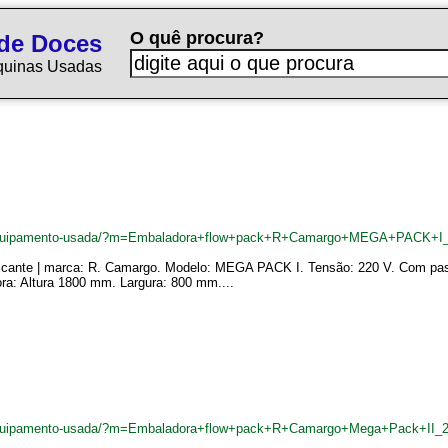
O quê procura?
de Doces
quinas Usadas
/equipamento-usada/?m=Embaladora+flow+pack+R+Camargo+MEGA+PACK+I
icante | marca: R. Camargo. Modelo: MEGA PACK I. Tensão: 220 V. Com pass
ra: Altura 1800 mm. Largura: 800 mm....
equipamento-usada/?m=Embaladora+flow+pack+R+Camargo+Mega+Pack+II_