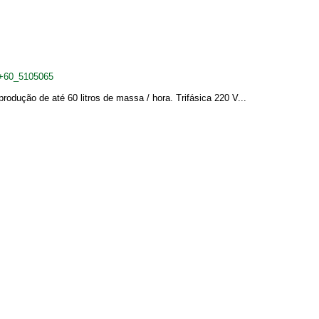
/+60_5105065
ução de até 60 litros de massa / hora. Trifásica 220 V...