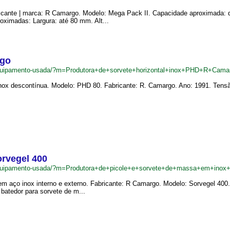
icante | marca: R Camargo. Modelo: Mega Pack II. Capacidade aproximada: d
oximadas: Largura: até 80 mm. Alt...
rgo
equipamento-usada/?m=Produtora+de+sorvete+horizontal+inox+PHD+R+Cama
inox descontínua. Modelo: PHD 80. Fabricante: R. Camargo. Ano: 1991. Tensão
orvegel 400
equipamento-usada/?m=Produtora+de+picole+e+sorvete+de+massa+em+inox
m aço inox interno e externo. Fabricante: R Camargo. Modelo: Sorvegel 400. A
 batedor para sorvete de m...