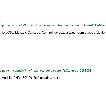
0
equipamento-usada/?m=Produtora+de+sorvete+de+massa+modelo+PHD+50+
D-50/60. Marca R.Camargo. Com refrigeração à água. Com capacidade de prod
equipamento-usada/?m=Produtora+de+sorvete+R.Camargo_2155005
 Modelo: PHD - 80/100. Refrigerada a água....