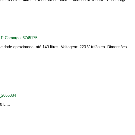
L+R.Camargo_6745175
idade aproximada: até 140 litros. Voltagem: 220 V trifásica. Dimensões
_2055084
 L....