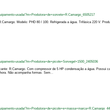
equipamento-usada/?m=Produtora+de+sorvete+R.Camargo_6505217
Camargo. Modelo: PHD 80 / 100. Refrigerada a água. Trifásica 220 V. Produçã
quipamento-usada/?m=Produtora+de+picole+Sorvegel+1500_2405036
ricante: R.Camargo. Com compressor de 5 HP condensação a água. Possui cap
r hora. Não acompanha formas. Sem...
equipamento-usada/?m=Produtora+de+picole+e+massa+marca+R.Camargo_4