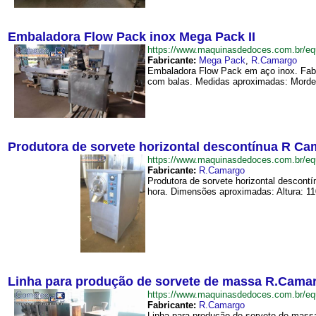
Embaladora Flow Pack inox Mega Pack II
https://www.maquinasdedoces.com.br/
Fabricante:
Mega Pack
,
R.Camargo
Embaladora Flow Pack em aço inox. Fabr
com balas. Medidas aproximadas: Mordent
Produtora de sorvete horizontal descontínua R C
https://www.maquinasdedoces.com.br/e
Fabricante:
R.Camargo
Produtora de sorvete horizontal descont
hora. Dimensões aproximadas: Altura: 1
Linha para produção de sorvete de massa R.Cama
https://www.maquinasdedoces.com.br/
Fabricante:
R.Camargo
Linha para produção de sorvete de massas