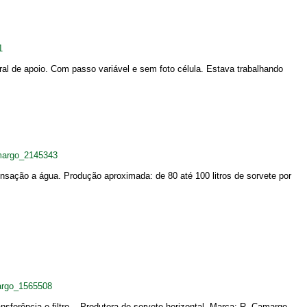
1
l de apoio. Com passo variável e sem foto célula. Estava trabalhando
margo_2145343
sação a água. Produção aproximada: de 80 até 100 litros de sorvete por
argo_1565508
ferência e filtro. - Produtora de sorvete horizontal. Marca: R. Camargo.