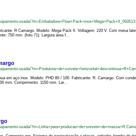
equipamento-usada/?m=Embaladora+Flow+Pack+inox+Mega+Pack+II_050513
icante: R Camargo. Modelo: Mega Pack II. Voltagem: 220 V. Com mesa latera
e: 750 mm. (foto 71). Largura área f...
amargo
quipamento-usada/?m=Produtora+de+sorvete+horizontal+descontinua+R+Ca
ínua em aço inox. Modelo: PHD 80 / 100. Fabricante: R. Camargo. Com conden
100 mm. Comprimento: 1150 mm. Lar...
rgo
equipamento-usada/?m=Linha+para+producao+de+sorvete+de+massa+R.Cam
. Composta por: Sistema de pasteurização a placas, agitador, bomba de trans