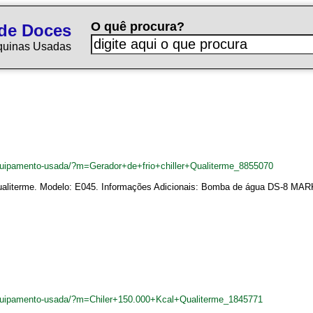
O quê procura?
de Doces
quinas Usadas
uipamento-usada/?m=Gerador+de+frio+chiller+Qualiterme_8855070
: Qualiterme. Modelo: E045. Informações Adicionais: Bomba de água DS-8 MARK
quipamento-usada/?m=Chiler+150.000+Kcal+Qualiterme_1845771