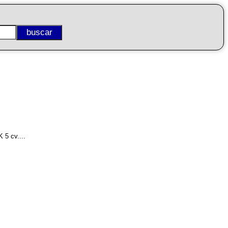
 5 cv....