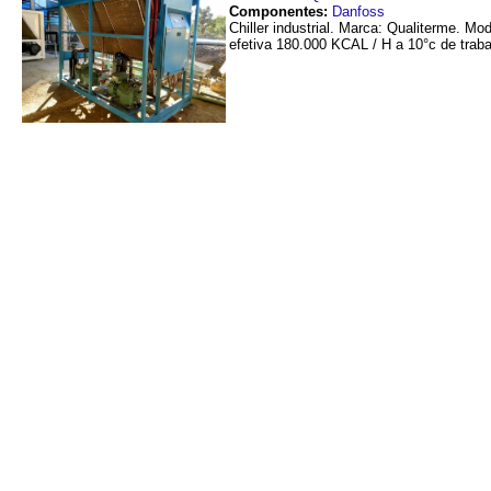
Componentes:
Danfoss
Chiller industrial. Marca: Qualiterme. M
efetiva 180.000 KCAL / H a 10°c de trabal