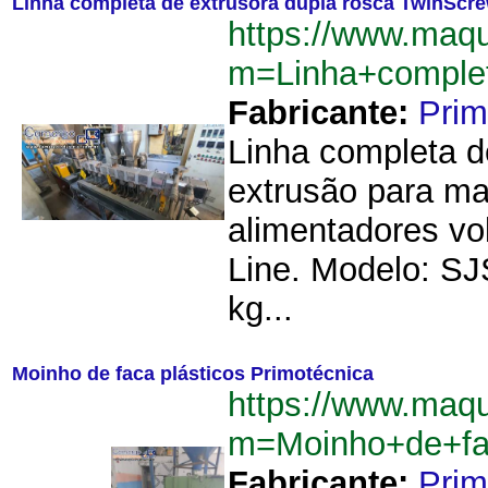
Linha completa de extrusora dupla rosca TwinScr
https://www.maq
m=Linha+comple
Fabricante:
Prim
Linha completa d
extrusão para ma
alimentadores vol
Line. Modelo: SJ
kg...
Moinho de faca plásticos Primotécnica
https://www.maq
m=Moinho+de+fac
Fabricante:
Prim