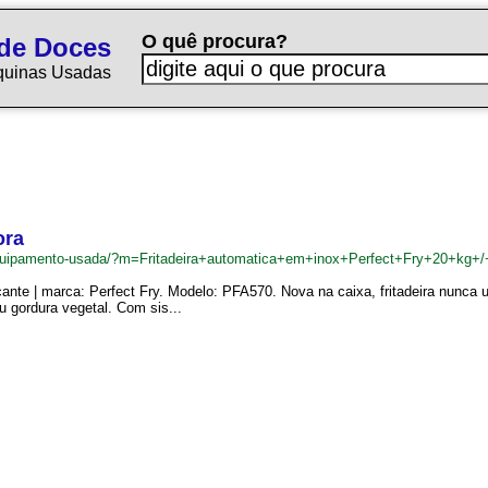
O quê procura?
de Doces
quinas Usadas
ora
quipamento-usada/?m=Fritadeira+automatica+em+inox+Perfect+Fry+20+kg+
cante | marca: Perfect Fry. Modelo: PFA570. Nova na caixa, fritadeira nunca 
 gordura vegetal. Com sis...