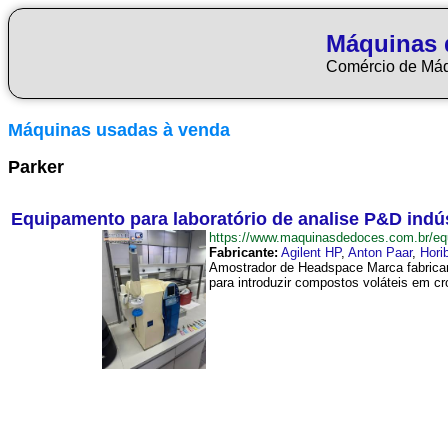
Máquinas 
Comércio de Má
Máquinas usadas à venda
Parker
Equipamento para laboratório de analise P&D indú
https://www.maquinasdedoces.com.br/e
Fabricante:
Agilent HP
,
Anton Paar
,
Hori
Amostrador de Headspace Marca fabrican
para introduzir compostos voláteis em c