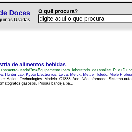
O quê procura?
de Doces
quinas Usadas
stria de alimentos bebidas
quipamento-usada/?m=Equipamento+para+laboratorio+de+analise+P+e+D+ind
ba
,
Hunter Lab
,
Kyoto Electronics
,
Leica
,
Merck
,
Mettler Toledo
,
Miele Profes
te: Agilent Technologies. Modelo: G1888. Ano: Não informado. Sistema aut
romatógrafos gasosos. Possui bandeja pa...