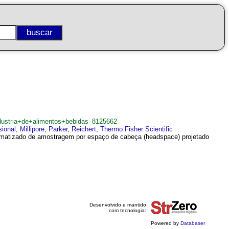
ustria+de+alimentos+bebidas_8125662
sional
,
Millipore
,
Parker
,
Reichert
,
Thermo Fisher Scientific
omatizado de amostragem por espaço de cabeça (headspace) projetado
Desenvolvido e mantido
com tecnologia:
Powered by
Databaser