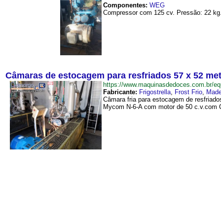
Componentes:
WEG
Compressor com 125 cv. Pressão: 22 kg.
Câmaras de estocagem para resfriados 57 x 52 me
https://www.maquinasdedoces.com.br/
Fabricante:
Frigostrella
,
Frost Frio
,
Made
Câmara fria para estocagem de resfriado
Mycom N-6-A com motor de 50 c.v.com C