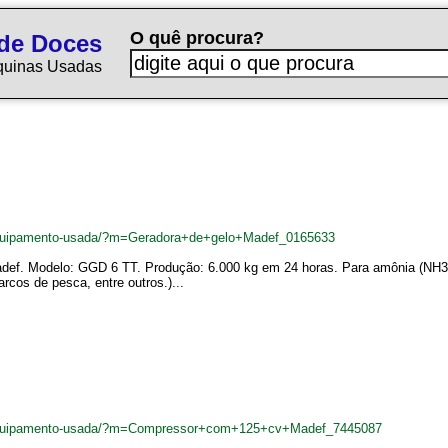
O quê procura?
de Doces
quinas Usadas
equipamento-usada/?m=Geradora+de+gelo+Madef_0165633
ef. Modelo: GGD 6 TT. Produção: 6.000 kg em 24 horas. Para amônia (NH3).
arcos de pesca, entre outros.)...
equipamento-usada/?m=Compressor+com+125+cv+Madef_7445087