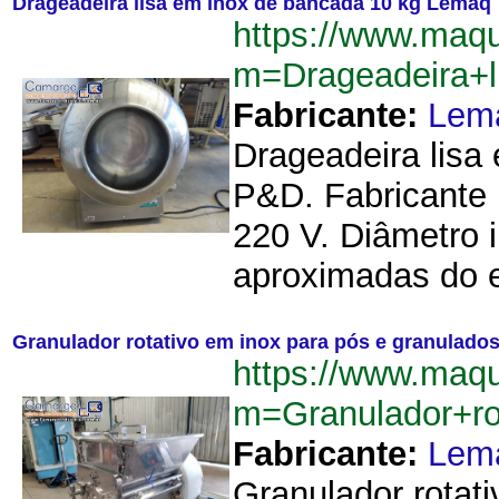
Drageadeira lisa em inox de bancada 10 kg Lemaq
https://www.maq
m=Drageadeira+
Fabricante:
Lem
Drageadeira lisa 
P&D. Fabricante 
220 V. Diâmetro 
aproximadas do e
Granulador rotativo em inox para pós e granulad
https://www.maq
m=Granulador+r
Fabricante:
Lem
Granulador rotati