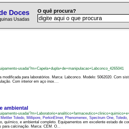
O quê procura?
de Doces
quinas Usadas
equipamento-usada/?m=Capela+dupla+de+manipulacao+Labconco_4265041
ra modificada para laboratórios. Marca: Labconco. Modelo: 5062020. Com si
ulação. Com interior em aço inox....
 e ambiental
uipamento-usada/?m=Laboratorio+analitico+farmaceutico+clinico+quimico+
,
Mettler Toledo
,
Millipore
,
PerkinElmer
,
Phenomenex
,
Spectrum One
,
Toledo
,
ínico, químico, e ambiental completo. Equipamentos em excelente estado de c
as para calcinação. Marca: CEM. O...