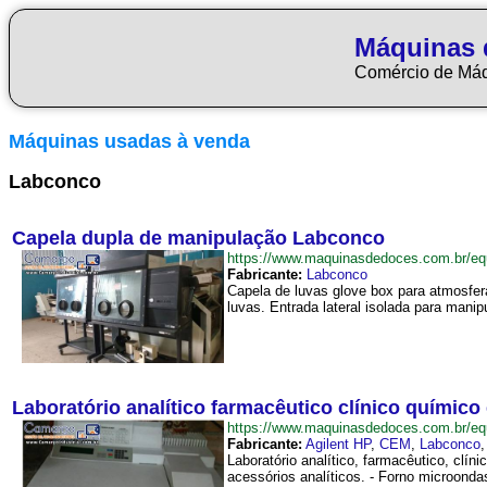
Máquinas 
Comércio de Má
Máquinas usadas à venda
Labconco
Capela dupla de manipulação Labconco
https://www.maquinasdedoces.com.br/
Fabricante:
Labconco
Capela de luvas glove box para atmosfe
luvas. Entrada lateral isolada para manip
Laboratório analítico farmacêutico clínico químico
https://www.maquinasdedoces.com.br/eq
Fabricante:
Agilent HP
,
CEM
,
Labconco
Laboratório analítico, farmacêutico, cl
acessórios analíticos. - Forno microond