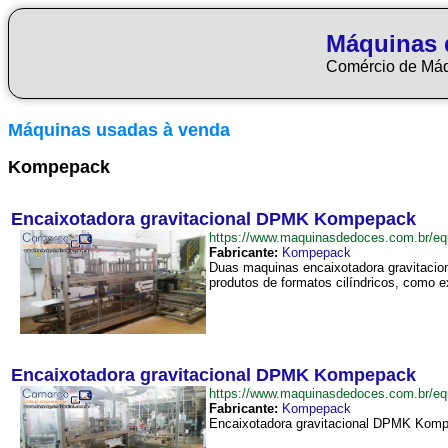
Máquinas 
Comércio de Má
Máquinas usadas à venda
Kompepack
Encaixotadora gravitacional DPMK Kompepack
https://www.maquinasdedoces.com.br/
Fabricante:
Kompepack
Duas maquinas encaixotadora gravitacio
produtos de formatos cilíndricos, como 
Encaixotadora gravitacional DPMK Kompepack
https://www.maquinasdedoces.com.br/
Fabricante:
Kompepack
Encaixotadora gravitacional DPMK Kompep