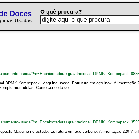
O quê procura?
de Doces
quinas Usadas
equipamento-usada/?m=Encaixotadora+gravitacional+DPMK+Kompepack_088
nal DPMK Kompepack. Máquina usada. Estrutura em aço inox. Alimentação 220
exemplo mortadelas. Como conceito de...
equipamento-usada/?m=Encaixotadora+gravitacional+DPMK+Kompepack_355
ack. Máquina no estado. Estrutura em aço carbono. Alimentação 220 V trifá