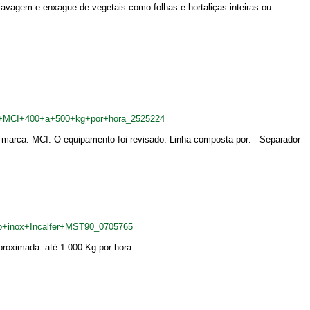
 lavagem e enxague de vegetais como folhas e hortaliças inteiras ou
ha+MCI+400+a+500+kg+por+hora_2525224
| marca: MCI. O equipamento foi revisado. Linha composta por: - Separador
o+inox+Incalfer+MST90_0705765
roximada: até 1.000 Kg por hora....