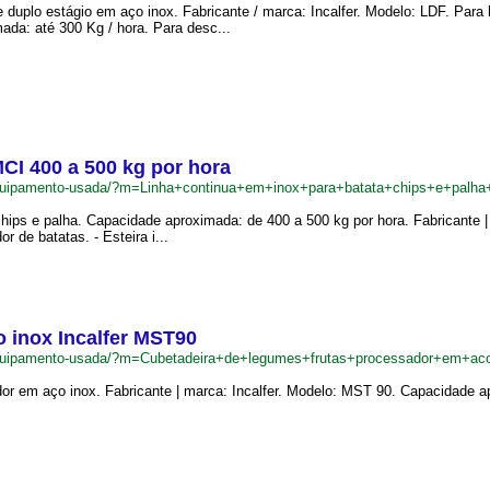
 duplo estágio em aço inox. Fabricante / marca: Incalfer. Modelo: LDF. Para
ada: até 300 Kg / hora. Para desc...
MCI 400 a 500 kg por hora
equipamento-usada/?m=Linha+continua+em+inox+para+batata+chips+e+pal
chips e palha. Capacidade aproximada: de 400 a 500 kg por hora. Fabricante 
r de batatas. - Esteira i...
 inox Incalfer MST90
equipamento-usada/?m=Cubetadeira+de+legumes+frutas+processador+em+ac
or em aço inox. Fabricante | marca: Incalfer. Modelo: MST 90. Capacidade ap