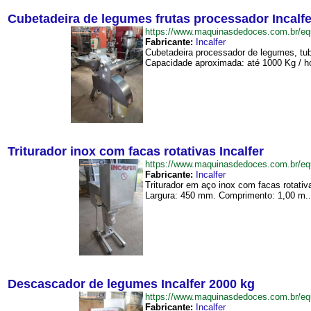
Cubetadeira de legumes frutas processador Incalfe
https://www.maquinasdedoces.com.br/e
Fabricante:
Incalfer
Cubetadeira processador de legumes, tubé
Capacidade aproximada: até 1000 Kg / ho
Triturador inox com facas rotativas Incalfer
https://www.maquinasdedoces.com.br/eq
Fabricante:
Incalfer
Triturador em aço inox com facas rotati
Largura: 450 mm. Comprimento: 1,00 m..
Descascador de legumes Incalfer 2000 kg
https://www.maquinasdedoces.com.br/
Fabricante:
Incalfer