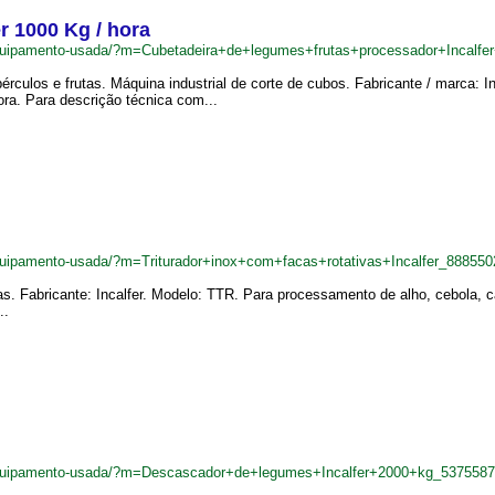
r 1000 Kg / hora
quipamento-usada/?m=Cubetadeira+de+legumes+frutas+processador+Incalf
rculos e frutas. Máquina industrial de corte de cubos. Fabricante / marca: I
ra. Para descrição técnica com...
uipamento-usada/?m=Triturador+inox+com+facas+rotativas+Incalfer_888550
vas. Fabricante: Incalfer. Modelo: TTR. Para processamento de alho, cebola,
..
equipamento-usada/?m=Descascador+de+legumes+Incalfer+2000+kg_5375587