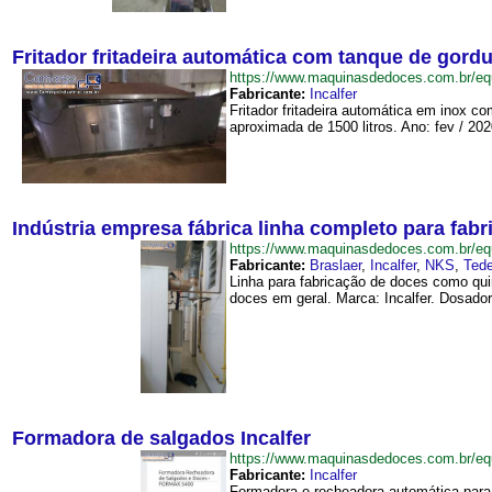
Fritador fritadeira automática com tanque de gordu
https://www.maquinasdedoces.com.br/eq
Fabricante:
Incalfer
Fritador fritadeira automática em inox c
aproximada de 1500 litros. Ano: fev / 2020
Indústria empresa fábrica linha completo para fab
https://www.maquinasdedoces.com.br/e
Fabricante:
Braslaer
,
Incalfer
,
NKS
,
Ted
Linha para fabricação de doces como qui
doces em geral. Marca: Incalfer. Dosador
Formadora de salgados Incalfer
https://www.maquinasdedoces.com.br/e
Fabricante:
Incalfer
Formadora e recheadora automática para