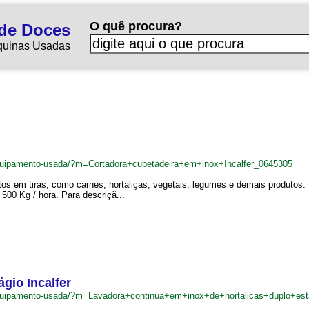
O quê procura?
de Doces
quinas Usadas
quipamento-usada/?m=Cortadora+cubetadeira+em+inox+Incalfer_0645305
os em tiras, como carnes, hortaliças, vegetais, legumes e demais produtos. 
500 Kg / hora. Para descriçã...
gio Incalfer
quipamento-usada/?m=Lavadora+continua+em+inox+de+hortalicas+duplo+est