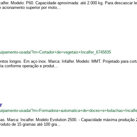
alfer. Modelo: P60. Capacidade aproximada: até 2.000 kg. Para descascar le
e acionamento superior por moto...
quipamento-usada/?m=Cortador+de+vegetais+Incalfer_6745835
entos longos. Em aço inox. Marca: Infalfer. Modelo: MMT. Projetado para cor
ia conforme operação e produt...
r
quipamento-usada/?m=Formadora+automatica+de+doces+e+bolachas+Incalf
s. Marca: Incalfer. Modelo Evolution 2500. - Capacidade máxima produção 2.
oduto de 15 gramas até 100 gra...