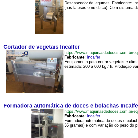
Descascador de legumes. Fabricante: Inc
(nas laterais e no disco). Com sistema d
Cortador de vegetais Incalfer
https://www.maquinasdedoces.com.br/e
Fabricante:
Incalfer
Equipamento para cortar vegetais e alim
estimada: 200 á 600 kg / h. Produção var
Formadora automática de doces e bolachas Incalfe
https://www.maquinasdedoces.com.br/e
Fabricante:
Incalfer
Formadora automática de doces e bolacha
35 gramas) e com variação do peso do pr