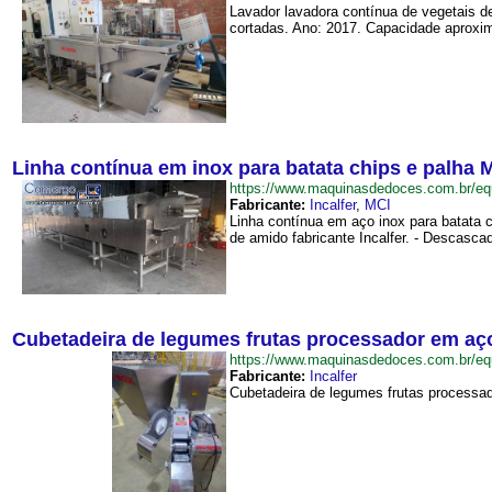
Lavador lavadora contínua de vegetais de
cortadas. Ano: 2017. Capacidade aproxim
Linha contínua em inox para batata chips e palha 
https://www.maquinasdedoces.com.br/
Fabricante:
Incalfer
,
MCI
Linha contínua em aço inox para batata 
de amido fabricante Incalfer. - Descascado
Cubetadeira de legumes frutas processador em aço
https://www.maquinasdedoces.com.br/
Fabricante:
Incalfer
Cubetadeira de legumes frutas processad