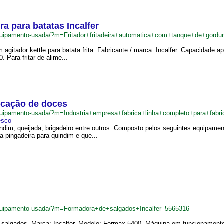
ra para batatas Incalfer
uipamento-usada/?m=Fritador+fritadeira+automatica+com+tanque+de+gordur
om agitador kettle para batata frita. Fabricante / marca: Incalfer. Capacida
. Para fritar de alime...
ricação de doces
quipamento-usada/?m=Industria+empresa+fabrica+linha+completo+para+fab
esco
ndim, queijada, brigadeiro entre outros. Composto pelos seguintes equipamen
a pingadeira para quindim e que...
quipamento-usada/?m=Formadora+de+salgados+Incalfer_5565316
 salgados. Marca: Incalfer. Modelo: Formax 5400. Máquina em funcionamen