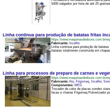
5400 salgados por hora de até 25 gramas,
Linha continua para produção de batatas fritas Inca
https://www.maquinasdedoces.com.br/eq
Fabricante:
Incalfer
Linha continua para produção de batatas f
batatas totalmente construída em chapas
Linha para processos de preparo de carnes e vege
https://www.maquinasdedoces.com.br/e
Fabricante:
Ata
,
Frigomaq
,
Incalfer
,
Son
Componentes:
WEG
Trocador de calor de placas sondex stan
facas e chairas Frigomaq Pulverizador p