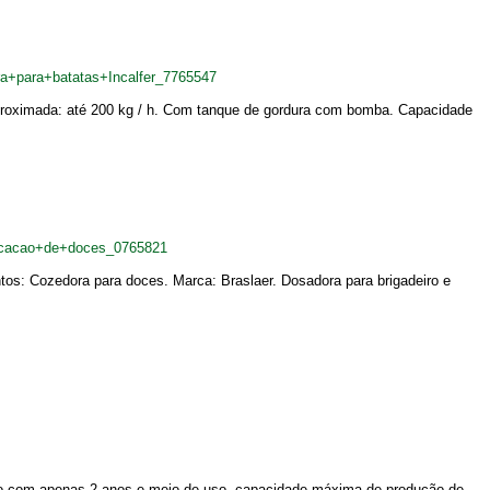
a+para+batatas+Incalfer_7765547
de aproximada: até 200 kg / h. Com tanque de gordura com bomba. Capacidade
ricacao+de+doces_0765821
tos: Cozedora para doces. Marca: Braslaer. Dosadora para brigadeiro e
to com apenas 2 anos e meio de uso, capacidade máxima de produção de