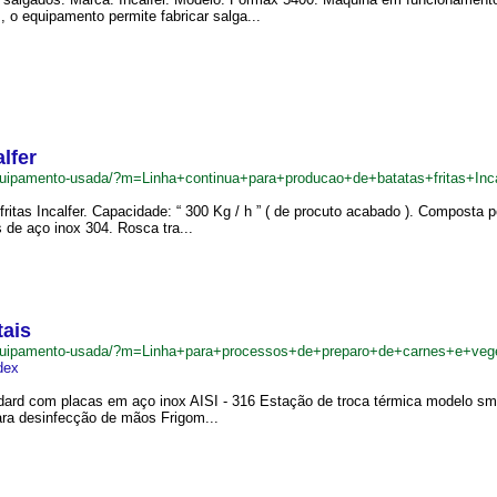
 o equipamento permite fabricar salga...
lfer
uipamento-usada/?m=Linha+continua+para+producao+de+batatas+fritas+Inc
ritas Incalfer. Capacidade: “ 300 Kg / h ” ( de procuto acabado ). Composta p
 de aço inox 304. Rosca tra...
tais
quipamento-usada/?m=Linha+para+processos+de+preparo+de+carnes+e+veg
dex
dard com placas em aço inox AISI - 316 Estação de troca térmica modelo sma
ara desinfecção de mãos Frigom...