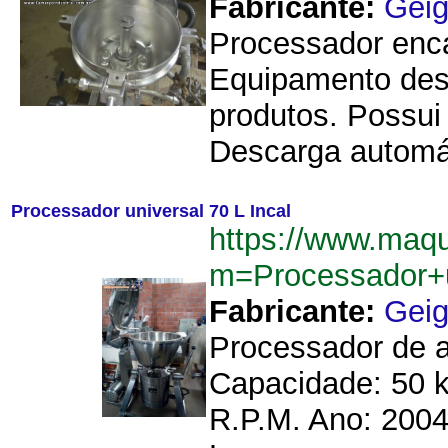
Fabricante:
Geig
Processador enca
Equipamento destin
produtos. Possui
Descarga automát
Processador universal 70 L Incal
https://www.maq
m=Processador+u
Fabricante:
Geig
Processador de al
Capacidade: 50 k
R.P.M. Ano: 2004