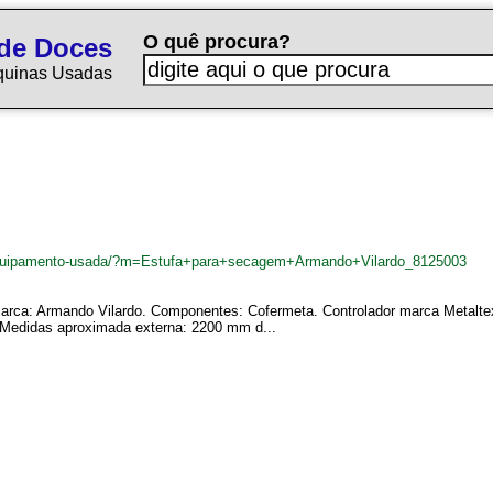
O quê procura?
de Doces
quinas Usadas
equipamento-usada/?m=Estufa+para+secagem+Armando+Vilardo_8125003
rca: Armando Vilardo. Componentes: Cofermeta. Controlador marca Metalte
Medidas aproximada externa: 2200 mm d...