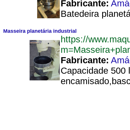
Fabricante:
Amá
Batedeira planet
Masseira planetária industrial
https://www.maq
m=Masseira+plan
Fabricante:
Amá
Capacidade 500 li
encamisado,basc