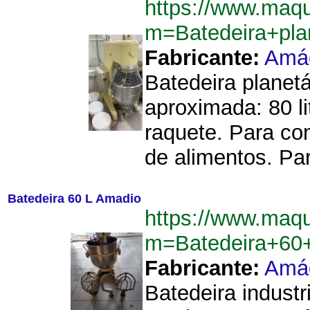
https://www.maq
m=Batedeira+plan
Fabricante:
Amá
Batedeira planetá
aproximada: 80 li
raquete. Para con
de alimentos. Pa
Batedeira 60 L Amadio
https://www.maq
m=Batedeira+60
Fabricante:
Amá
Batedeira indust