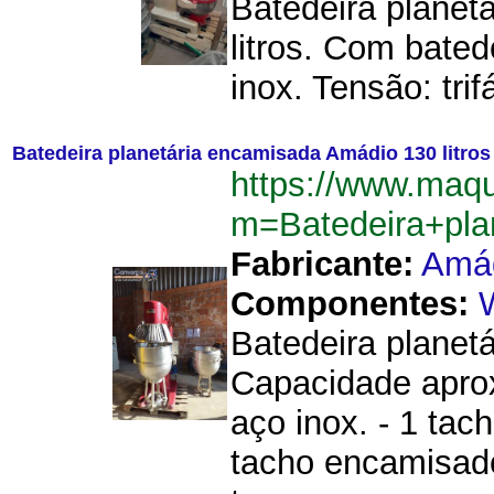
Batedeira planet
litros. Com bate
inox. Tensão: trif
Batedeira planetária encamisada Amádio 130 litros
https://www.maq
m=Batedeira+pla
Fabricante:
Amá
Componentes:
Batedeira planetá
Capacidade aprox
aço inox. - 1 tac
tacho encamisad