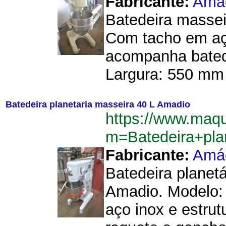
Fabricante:
Amá
Batedeira massei
Com tacho em aç
acompanha bated
Largura: 550 mm 
Batedeira planetaria masseira 40 L Amadio
https://www.maq
m=Batedeira+pl
Fabricante:
Amá
Batedeira planet
Amadio. Modelo:
aço inox e estru