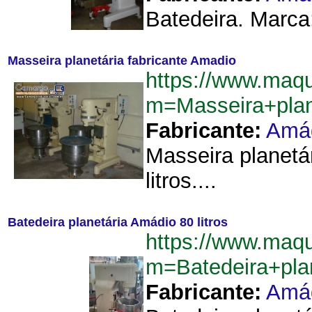
Batedeira. Marca:
Masseira planetária fabricante Amadio
https://www.maq
m=Masseira+plan
Fabricante:
Amá
Masseira planet
litros....
Batedeira planetária Amádio 80 litros
https://www.maq
m=Batedeira+pla
Fabricante:
Amá