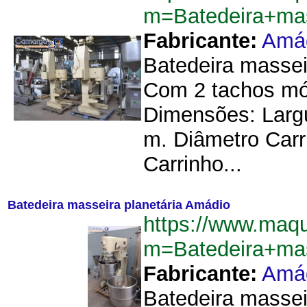
m=Batedeira+ma
Fabricante:
Amá
Batedeira massei
Com 2 tachos mó
Dimensões: Largu
m. Diâmetro Carr
Carrinho...
Batedeira masseira planetária Amádio
https://www.maq
m=Batedeira+mas
Fabricante:
Amá
Batedeira massei