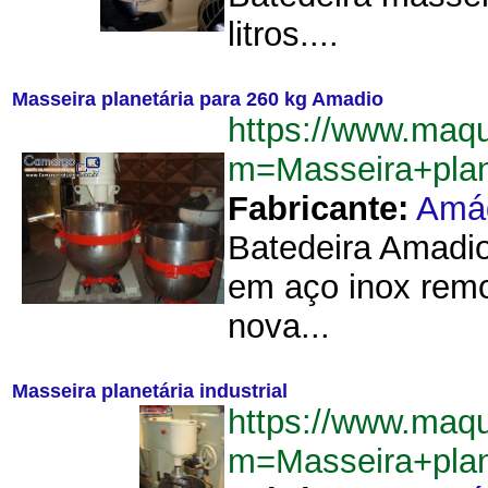
litros....
Masseira planetária para 260 kg Amadio
https://www.maq
m=Masseira+pla
Fabricante:
Amá
Batedeira Amadio
em aço inox remov
nova...
Masseira planetária industrial
https://www.maq
m=Masseira+plan