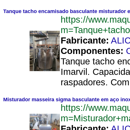
Tanque tacho encamisado basculante misturador em i
https://www.maq
m=Tanque+tacho+
Fabricante:
ALI
Componentes:
C
Tanque tacho enc
Imarvil. Capacid
raspadores. Com 
Misturador masseira sigma basculante em aço inox 
https://www.maq
m=Misturador+ma
Fabricante:
ALI