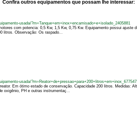
Confira outros equipamentos que possam lhe interessar:
equipamento-usada/?m=Tanque+em+inox+encamisado+e+isolado_2405881
tores com potencia: 0,5 Kw, 1,5 Kw, 0,75 Kw. Equipamento possui ajuste de
 litros. Observação: Os raspado...
quipamento-usada/?m=Reator+de+pressao+para+200+litros+em+inox_677547
rreator. Em ótimo estado de conservação. Capacidade 200 litros. Medidas: A
e oxigênio, PH e outras instrumentaç...