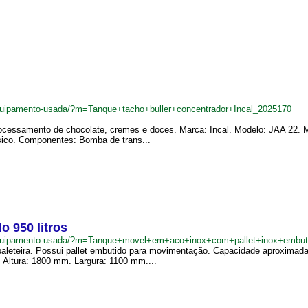
quipamento-usada/?m=Tanque+tacho+buller+concentrador+Incal_2025170
cessamento de chocolate, cremes e doces. Marca: Incal. Modelo: JAA 22. Ma
ásico. Componentes: Bomba de trans...
 950 litros
equipamento-usada/?m=Tanque+movel+em+aco+inox+com+pallet+inox+embuti
aleteira. Possui pallet embutido para movimentação. Capacidade aproximada:
Altura: 1800 mm. Largura: 1100 mm....