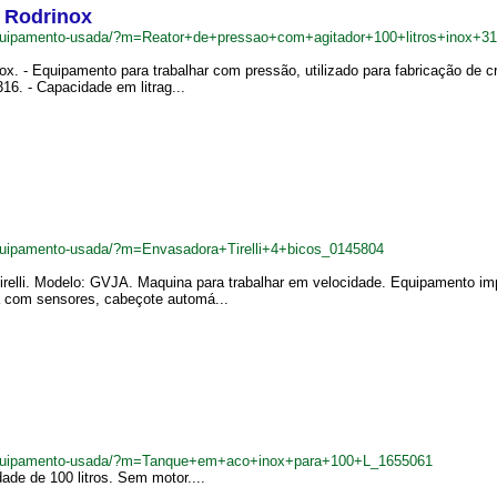
6 Rodrinox
quipamento-usada/?m=Reator+de+pressao+com+agitador+100+litros+inox+3
ox. - Equipamento para trabalhar com pressão, utilizado para fabricação de 
16. - Capacidade em litrag...
quipamento-usada/?m=Envasadora+Tirelli+4+bicos_0145804
irelli. Modelo: GVJA. Maquina para trabalhar em velocidade. Equipamento i
a com sensores, cabeçote automá...
equipamento-usada/?m=Tanque+em+aco+inox+para+100+L_1655061
de de 100 litros. Sem motor....