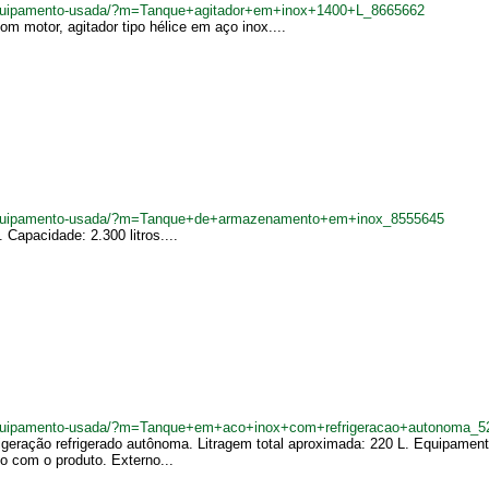
equipamento-usada/?m=Tanque+agitador+em+inox+1400+L_8665662
m motor, agitador tipo hélice em aço inox....
equipamento-usada/?m=Tanque+de+armazenamento+em+inox_8555645
apacidade: 2.300 litros....
equipamento-usada/?m=Tanque+em+aco+inox+com+refrigeracao+autonoma_5
geração refrigerado autônoma. Litragem total aproximada: 220 L. Equipamento
to com o produto. Externo...