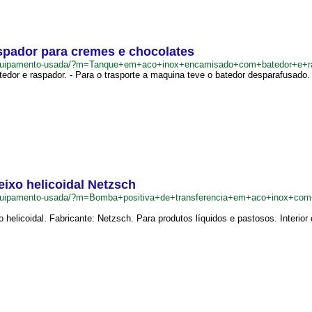
spador para cremes e chocolates
equipamento-usada/?m=Tanque+em+aco+inox+encamisado+com+batedor+e+r
or e raspador. - Para o trasporte a maquina teve o batedor desparafusado. -
ixo helicoidal Netzsch
quipamento-usada/?m=Bomba+positiva+de+transferencia+em+aco+inox+com
 helicoidal. Fabricante: Netzsch. Para produtos líquidos e pastosos. Interior