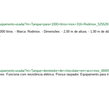
quipamento-usada/?m=Tanque+para+1000+litros+inox+316+Rodrinox_525528
 litros. - Marca: Rodrinox. - Dimensões: - 2,00 m de altura. - 1,00 m de diâ
.
equipamento-usada/?m=Tanque+derretedor+de+chocolate+em+aco+inox_6845
ox. Funciona com resistência elétrica. Possui raspador. Equipamento para tr