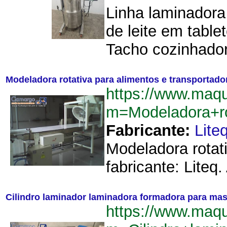
Linha laminadora
de leite em table
Tacho cozinhador 
Modeladora rotativa para alimentos e transportador
https://www.maq
m=Modeladora+ro
Fabricante:
Lite
Modeladora rotat
fabricante: Liteq
Cilindro laminador laminadora formadora para ma
https://www.maq