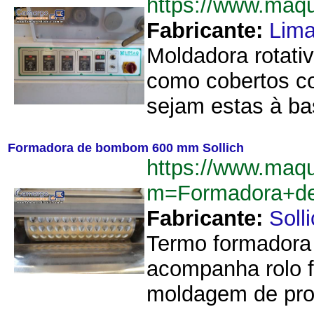
https://www.maq
Fabricante:
Lim
Moldadora rotati
como cobertos co
sejam estas à ba
Formadora de bombom 600 mm Sollich
https://www.maq
m=Formadora+d
Fabricante:
Soll
Termo formadora
acompanha rolo f
moldagem de prod