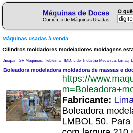
O quê
Máquinas de Doces
Comércio de Máquinas Usadas
Máquinas usadas à venda
Cilindros moldadores modeladores moldagens est
Dinapan
,
GR Máquinas
,
Hebleimar
,
IMD
,
Líder Indústria Mecânica
,
Limaq
,
L
Boleadora modeladora moldadora de massas e d
https://www.maq
m=Boleadora+m
Fabricante:
Lim
Boleadora modela
LMBOL 50. Para d
com largura 210 