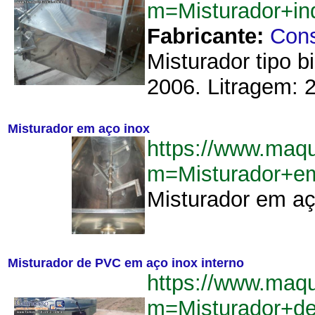
m=Misturador+in
Fabricante:
Cons
Misturador tipo 
2006. Litragem: 2
Misturador em aço inox
https://www.maq
m=Misturador+e
Misturador em aço
Misturador de PVC em aço inox interno
https://www.maq
m=Misturador+d