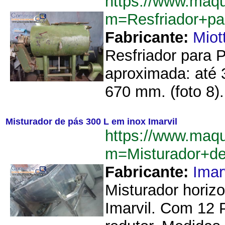
https://www.maq
m=Resfriador+p
Fabricante:
Miot
Resfriador para 
aproximada: até 3
670 mm. (foto 8).
Misturador de pás 300 L em inox Imarvil
https://www.maq
m=Misturador+d
Fabricante:
Imar
Misturador horizo
Imarvil. Com 12