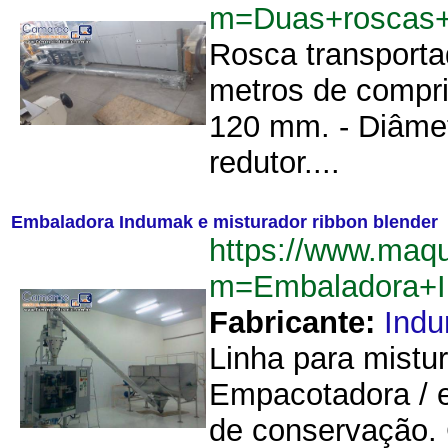
m=Duas+roscas+
Rosca transporta
metros de compri
120 mm. - Diâmet
redutor....
Embaladora Indumak e misturador ribbon blender
https://www.maq
m=Embaladora+I
Fabricante:
Ind
Linha para mistu
Empacotadora / 
de conservação.