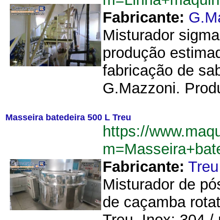
Fabricante:
G.M
Misturador sigma
produção estimada
fabricação de sa
G.Mazzoni. Produ
Masseira batedeira 500 L Treu
https://www.maq
m=Masseira+bat
Fabricante:
Treu
Misturador de pó
de caçamba rota
Treu. Inox: 304 /