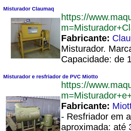
Misturador Claumaq
https://www.maq
m=Misturador+C
Fabricante:
Cla
Misturador. Marc
Capacidade: de 1
Misturador e resfriador de PVC Miotto
https://www.maq
m=Misturador+e+
Fabricante:
Miot
- Resfriador em a
aproximada: até 