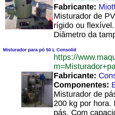
Fabricante:
Miot
Misturador de PV
rígido ou flexíve
Diâmetro da tamp
Misturador para pó 50 L Consolid
https://www.maq
m=Misturador+p
Fabricante:
Cons
Componentes:
B
Misturador de pá
200 kg por hora. 
pás. Com capacid