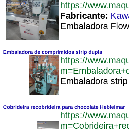
https://www.ma
Fabricante:
Kaw
Embaladora Flow
Embaladora de comprimidos strip dupla
https://www.maq
m=Embaladora+d
Embaladora strip 
Cobrideira recobrideira para chocolate Hebleimar
https://www.maq
m=Cobrideira+re