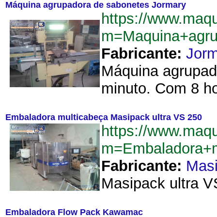
Máquina agrupadora de sabonetes Jormary
https://www.maq
m=Maquina+agru
Fabricante:
Jorm
Máquina agrupado
minuto. Com 8 ho
Embaladora multicabeça Masipack ultra VS 250
https://www.maq
m=Embaladora+m
Fabricante:
Mas
Masipack ultra V
Embaladora Flow Pack Kawamac