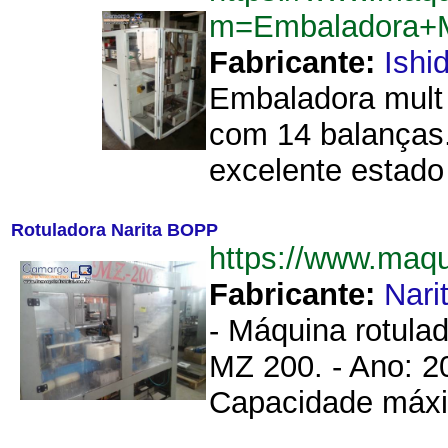
m=Embaladora+M
Fabricante:
Ishi
Embaladora mult
com 14 balanças
excelente estad
Rotuladora Narita BOPP
https://www.maq
Fabricante:
Nari
- Máquina rotulad
MZ 200. - Ano: 20
Capacidade máxim