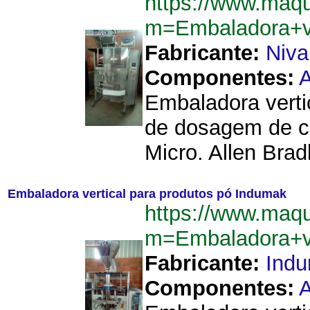
https://www.maq
m=Embaladora+v
Fabricante:
Niva
Componentes:
A
Embaladora verti
de dosagem de ca
Micro. Allen Bradl
Embaladora vertical para produtos pó Indumak
https://www.maq
m=Embaladora+v
Fabricante:
Ind
Componentes:
A