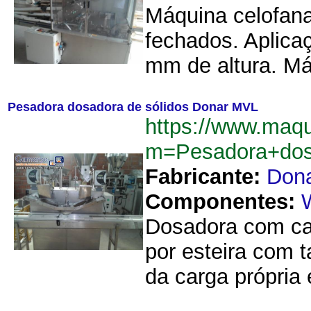
Máquina celofana
fechados. Aplica
mm de altura. Má
Pesadora dosadora de sólidos Donar MVL
https://www.maq
m=Pesadora+dos
Fabricante:
Don
Componentes:
Dosadora com cal
por esteira com t
da carga própria 