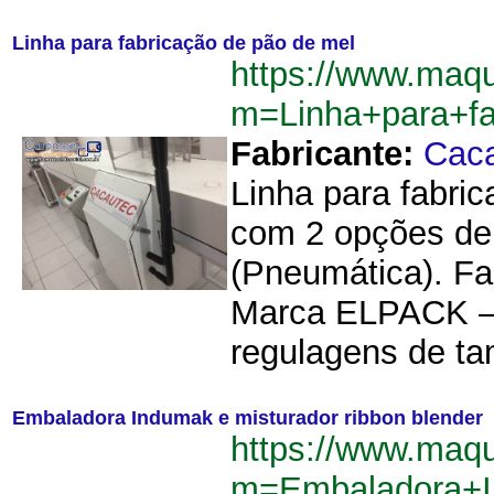
Linha para fabricação de pão de mel
https://www.maq
m=Linha+para+f
Fabricante:
Cac
Linha para fabri
com 2 opções de 
(Pneumática). F
Marca ELPACK – 
regulagens de ta
Embaladora Indumak e misturador ribbon blender
https://www.maq
m=Embaladora+I