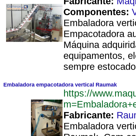
Fabricante:
Maq
Componentes:
Embaladora verti
Empacotadora au
Máquina adquirid
equipamentos, ele
sempre estocado 
Embaladora empacotadora vertical Raumak
https://www.maq
m=Embaladora+e
Fabricante:
Rau
Embaladora verti