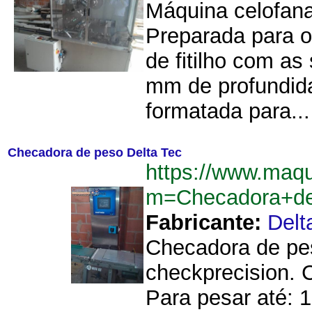
Máquina celofanad
Preparada para o
de fitilho com a
mm de profundida
formatada para...
Checadora de peso Delta Tec
https://www.maq
m=Checadora+de
Fabricante:
Delt
Checadora de pes
checkprecision. 
Para pesar até: 1