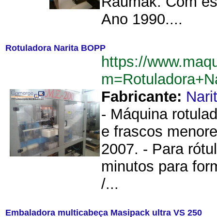
Raumak. Com este
Ano 1990....
Rotuladora Narita BOPP
https://www.maq
m=Rotuladora+N
Fabricante:
Nari
- Máquina rotulado
e frascos menores
2007. - Para rót
minutos para for
/...
Embaladora multicabeça Masipack ultra VS 250