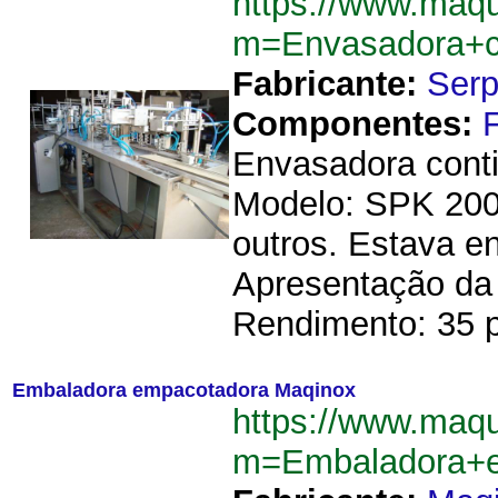
https://www.maq
m=Envasadora+c
Fabricante:
Ser
Componentes:
Envasadora cont
Modelo: SPK 200
outros. Estava 
Apresentação da
Rendimento: 35 p
Embaladora empacotadora Maqinox
https://www.maq
m=Embaladora+e