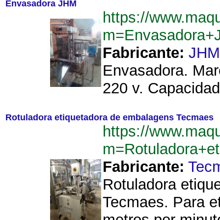
Envasadora JHM
https://www.maq
m=Envasadora+
Fabricante:
JHM
Envasadora. Marc
220 v. Capacidad
Rotuladora etiquetadora de embalagens Tecmaes
https://www.maq
m=Rotuladora+e
Fabricante:
Tec
Rotuladora etiqu
Tecmaes. Para e
metros por minut