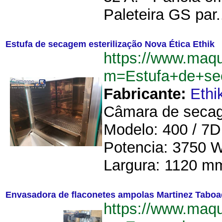
Paleteira GS par.
Estufa de secagem esterilização Nova Ética Ethik
https://www.maq
m=Estufa+de+sec
Fabricante:
Ethi
Câmara de secage
Modelo: 400 / 7D
Potencia: 3750 W
Largura: 1120 mm
Envasadora de flaconetes ampolas Martinez Tabo
https://www.maq