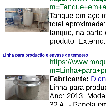
m=Tanque+em+ac
Tanque em aço in
total aproximada
tanque, na parte 
produto. Externo.
Linha para produção e envase de tempero
https://www.maq
m=Linha+para+p
Fabricante:
Dia
Linha para produ
Ano: 2013. Model
32 A. - Panela em