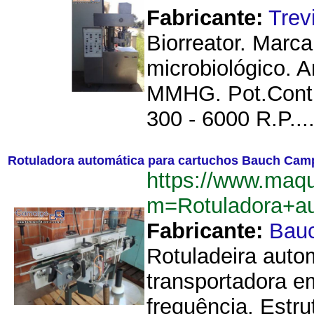
Fabricante:
Trev
Biorreator. Marca
microbiológico. 
MMHG. Pot.Contr:
300 - 6000 R.P...
Rotuladora automática para cartuchos Bauch Cam
https://www.maq
m=Rotuladora+a
Fabricante:
Bau
Rotuladeira auto
transportadora e
frequência. Estru