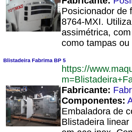
Fabricante:
Pos
Posicionador de f
8764-MXI. Utiliza
assimétrica, co
como tampas ou f
Blistadeira Fabrima BP 5
https://www.maq
m=Blistadeira+
Fabricante:
Fab
Componentes:
A
Embaladora de co
Blistadeira linea