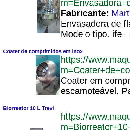
m=Envasadora+d
Fabricante:
Mart
Envasadora de fl
Modelo tipo. ife –
Coater de comprimidos em inox
https://www.maq
m=Coater+de+co
Coater em compr
escamoteável. Pa
Biorreator 10 L Trevi
https://www.maq
m=Biorreator+10