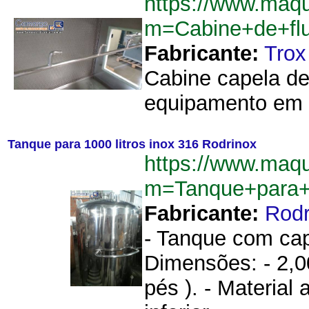
https://www.maq
m=Cabine+de+fl
Fabricante:
Trox
Cabine capela de 
equipamento em i
Tanque para 1000 litros inox 316 Rodrinox
https://www.maq
m=Tanque+para+
Fabricante:
Rodr
- Tanque com cap
Dimensões: - 2,00
pés ). - Material