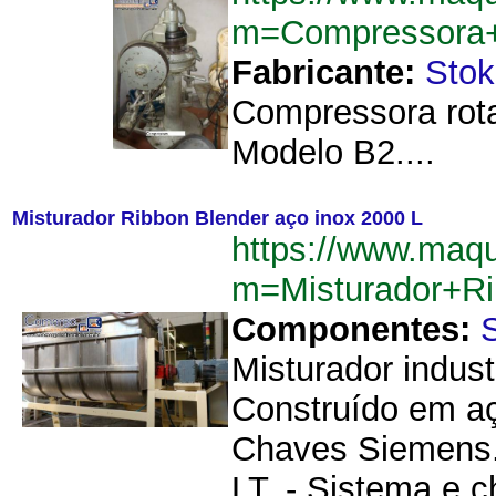
m=Compressora+
Fabricante:
Stok
Compressora rota
Modelo B2....
Misturador Ribbon Blender aço inox 2000 L
https://www.maq
m=Misturador+R
Componentes:
Misturador indust
Construído em aç
Chaves Siemens. 
LT. - Sistema e 