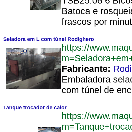
TSB25.06 6 Bico
Batoca e rosquei
frascos por minut
Seladora em L com túnel Rodighero
https://www.maq
m=Seladora+em+
Fabricante:
Rodi
Embaladora selad
com túnel de enco
Tanque trocador de calor
https://www.maq
m=Tanque+troca