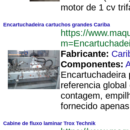
motor de 1 cv tri
Encartuchadeira cartuchos grandes Cariba
https://www.maq
m=Encartuchadei
Fabricante:
Cari
Componentes:
A
Encartuchadeira 
referencia glob
contagem, empil
fornecido apenas
Cabine de fluxo laminar Trox Technik