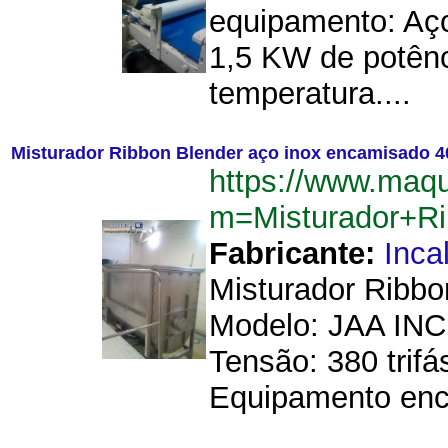
equipamento: Aço
1,5 KW de potênci
temperatura....
Misturador Ribbon Blender aço inox encamisado 4
https://www.maq
m=Misturador+R
Fabricante:
Inca
Misturador Ribbo
Modelo: JAA INC 4
Tensão: 380 trif
Equipamento enc