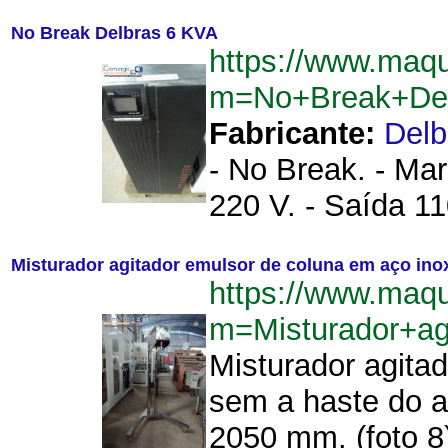
No Break Delbras 6 KVA
https://www.maq
m=No+Break+De
Fabricante:
Delb
- No Break. - Ma
220 V. - Saída 11
Misturador agitador emulsor de coluna em aço ino
https://www.maq
m=Misturador+a
Misturador agita
sem a haste do ag
2050 mm. (foto 8